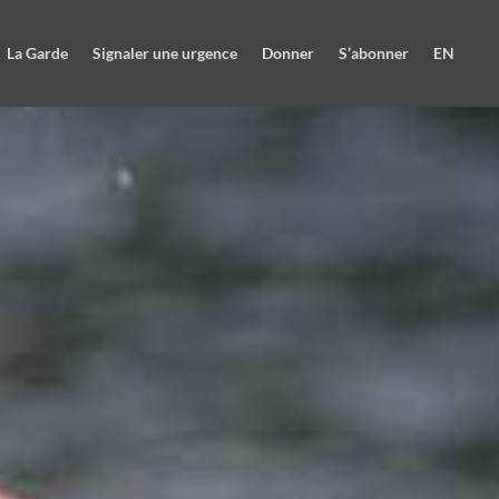
La Garde
Signaler une urgence
Donner
S’abonner
EN